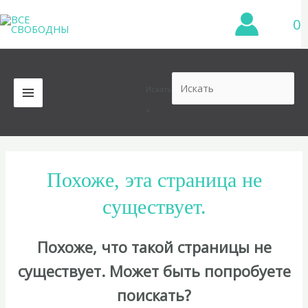
Перейти
0
к
содержимому
Искать
MAIN
×
MENU
Похоже, эта страница не
существует.
Похоже, что такой страницы не
существует. Может быть попробуете
поискать?