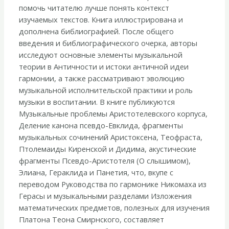
помочь читателю лучше понять контекст
изучаемых текстов. Книга иллюстрирована и
дополнена библиографией. После общего
введения и библиографического очерка, авторы
исследуют основные элементы музыкальной
теории в Античности и истоки античной идеи
гармонии, а также рассматривают эволюцию
музыкальной исполнительской практики и роль
музыки в воспитании. В книге публикуются
Музыкальные проблемы Аристотелевского корпуса,
Деление канона псевдо-Евклида, фрагменты
музыкальных сочинений Аристоксена, Теофраста,
Птолемаиды Киренской и Дидима, акустические
фрагменты Псевдо-Аристотеля (О слышимом),
Элиана, Гераклида и Панетия, что, вкупе с
переводом Руководства по гармонике Никомаха из
Герасы и музыкальными разделами Изложения
математических предметов, полезных для изучения
Платона Теона Смирнского, составляет