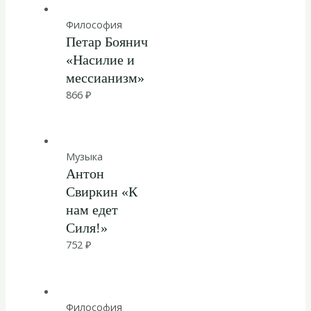
Философия
Петар Боянич
«Насилие и
мессианизм»
866
₽
Музыка
Антон
Свиркин «К
нам едет
Силя!»
752
₽
Философия