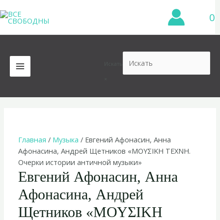
Перейти
0
к
содержимому
Искать
MAIN
×
MENU
Главная
/
Музыка
/ Евгений Афонасин, Анна
Афонасина, Андрей Щетников «ΜΟΥΣΙΚΗ ΤΕΧΝΗ.
Очерки истории античной музыки»
Евгений Афонасин, Анна
Афонасина, Андрей
Щетников «ΜΟΥΣΙΚΗ