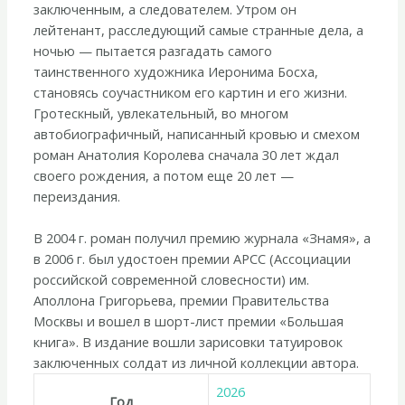
заключенным, а следователем. Утром он
лейтенант, расследующий самые странные дела, а
ночью — пытается разгадать самого
таинственного художника Иеронима Босха,
становясь соучастником его картин и его жизни.
Гротескный, увлекательный, во многом
автобиографичный, написанный кровью и смехом
роман Анатолия Королева сначала 30 лет ждал
своего рождения, а потом еще 20 лет —
переиздания.
В 2004 г. роман получил премию журнала «Знамя», а
в 2006 г. был удостоен премии АРСС (Ассоциации
российской современной словесности) им.
Аполлона Григорьева, премии Правительства
Москвы и вошел в шорт-лист премии «Большая
книга». В издание вошли зарисовки татуировок
заключенных солдат из личной коллекции автора.
2026
Год