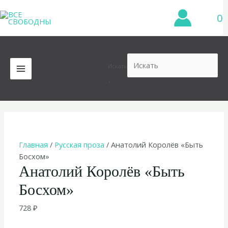
Перейти
0
к
содержимому
Искать
MAIN
×
MENU
Главная
/
Русская проза
/ Анатолий Королёв «Быть
Босхом»
Анатолий Королёв «Быть
Босхом»
728
₽