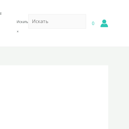
ы
Искать
0
×