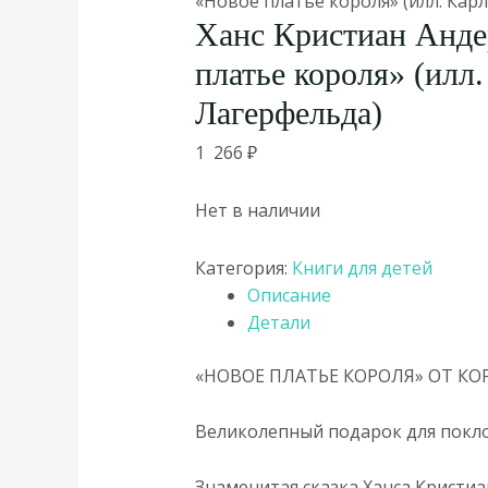
«Новое платье короля» (илл. Кар
Ханс Кристиан Анде
платье короля» (илл.
Лагерфельда)
1 266
₽
Нет в наличии
Категория:
Книги для детей
Описание
Детали
«НОВОЕ ПЛАТЬЕ КОРОЛЯ» ОТ К
Великолепный подарок для покл
Знаменитая сказка Ханса Кристиа