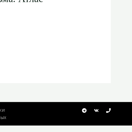
ки
ных