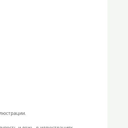
люстрации.
лупость и ложь, в иллюстрациях