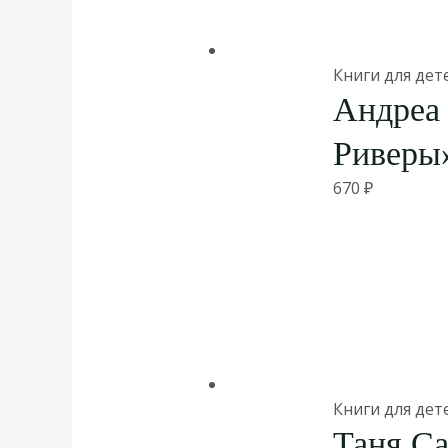
Книги для дет
Андреа 
Риверы
670
₽
Книги для дет
Таня Са