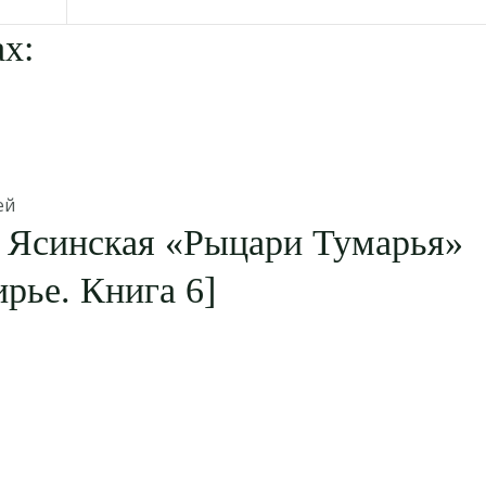
х:
ей
 Ясинская «Рыцари Тумарья»
рье. Книга 6]