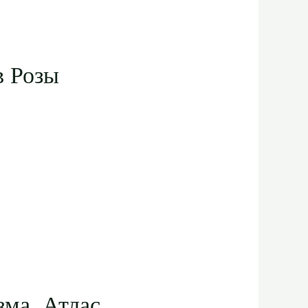
в Розы
зма. Атлас