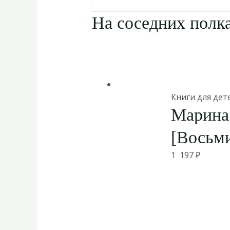
На соседних полка
Книги для дет
Марина
[Восьми
1 197
₽