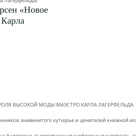
ла Лагерфельда)
рсен «Новое
 Карла
ОРОЛЯ ВЫСОКОЙ МОДЫ МАЭСТРО КАРЛА ЛАГЕРФЕЛЬДА.
онников знаменитого кутюрье и ценителей книжной ил
на Андерсена, высмеивающая снобизм и чванливость, г