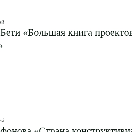
ей
Бети «Большая книга проекто
»
ей
фонова «Страна конструктиви