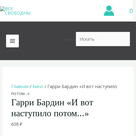
Перейти
0
к
содержимому
Искать
MAIN
×
MENU
Главная
/
Кино
/ Гарри Бардин «И вот наступило
потом...»
Гарри Бардин «И вот
наступило потом...»
638
₽