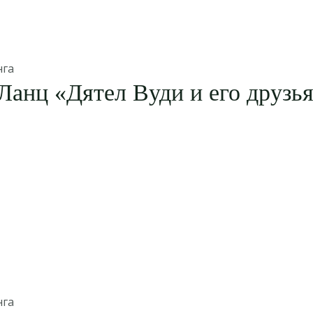
нга
Ланц «Дятел Вуди и его друзья
нга