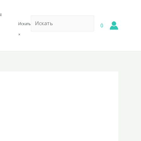
ы
Искать
0
×