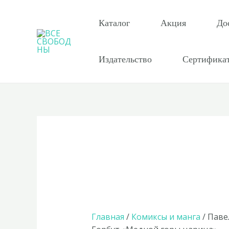
Перейти
к
Каталог
Акция
До
содержимому
Издательство
Сертифика
Главная
/
Комиксы и манга
/ Паве