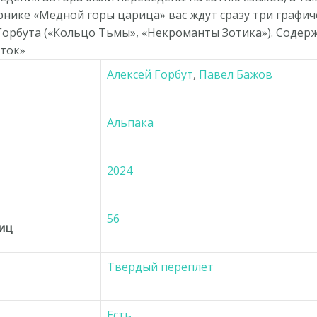
рнике «Медной горы царица» вас ждут сразу три графи
Горбута («Кольцо Тьмы», «Некроманты Зотика»). Содер
ток»
Алексей Горбут
,
Павел Бажов
Альпака
2024
56
ниц
Твёрдый переплёт
Есть