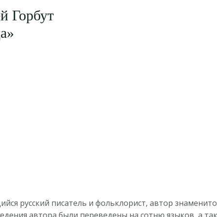
й Горбут
а»
йся русский писатель и фольклорист, автор знаменито
едения автора были переведены на сотню языков, а так