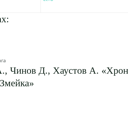
х:
нга
., Чинов Д., Хаустов А. «Хро
 Змейка»