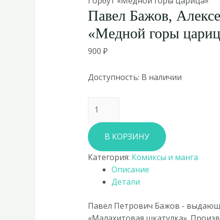
Горбут «Медной горы царица»
Павел Бажов, Алексе
«Медной горы цариц
900
₽
Доступность:
В наличии
Количество
товара
Павел
В КОРЗИНУ
Бажов,
Алексей
Категория:
Комиксы и манга
Горбут
Описание
«Медной
Детали
горы
царица»
Павел Петрович Бажов - выдающи
«Малахитовая шкатулка». Произв