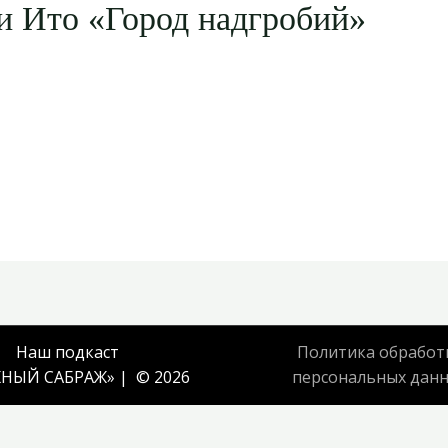
и Ито «Город надгробий»
Наш подкаст
Политика обработ
НЫЙ САБРАЖ
» | © 2026
персональных дан