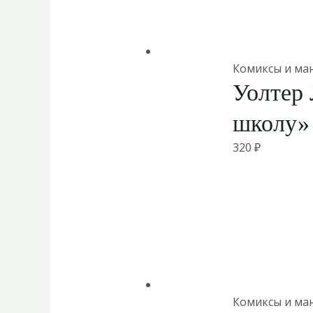
Комиксы и ма
Уолтер 
школу»
320
₽
Комиксы и ма