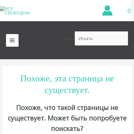
Перейти
0
к
содержимому
Искать
MAIN
×
MENU
Похоже, эта страница не
существует.
Похоже, что такой страницы не
существует. Может быть попробуете
поискать?