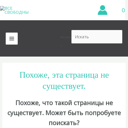
Перейти
0
к
содержимому
Искать
MAIN
×
MENU
Похоже, эта страница не
существует.
Похоже, что такой страницы не
существует. Может быть попробуете
поискать?