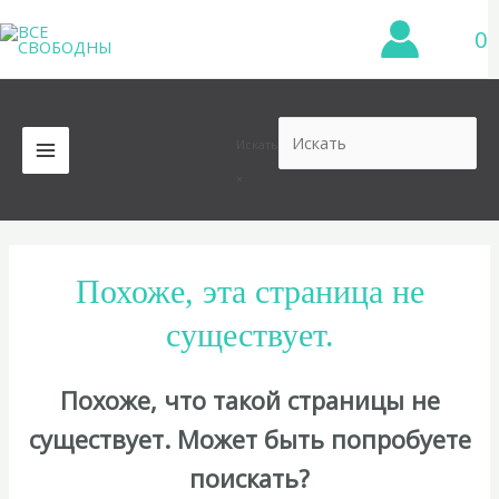
Перейти
0
к
содержимому
Искать
MAIN
×
MENU
Похоже, эта страница не
существует.
Похоже, что такой страницы не
существует. Может быть попробуете
поискать?