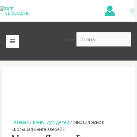
Перейти
0
к
содержимому
Искать
MAIN
×
MENU
Главная
/
Книги для детей
/ Михаил Яснов
«Большая книга зверей»