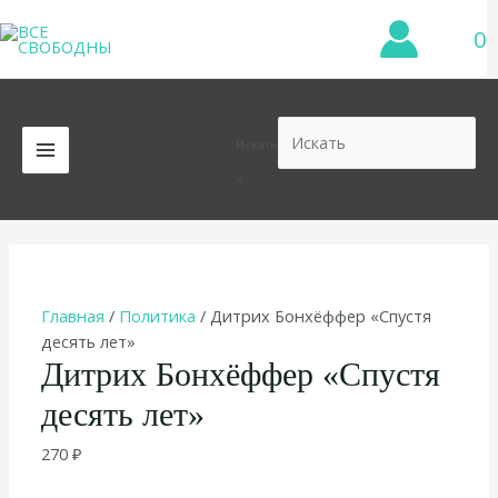
Перейти
0
к
содержимому
Искать
MAIN
×
MENU
Главная
/
Политика
/ Дитрих Бонхёффер «Спустя
десять лет»
Дитрих Бонхёффер «Спустя
десять лет»
270
₽