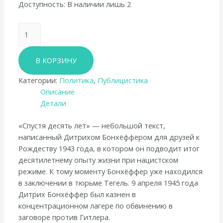
Доступность:
В наличии лишь 2
Количество
товара
Дитрих
В КОРЗИНУ
Бонхёффер
«Спустя
Категории:
Политика
,
Публицистика
десять
Описание
лет»
Детали
«Спустя десять лет» — небольшой текст,
написанный Дитрихом Бонхёффером для друзей к
Рождеству 1943 года, в котором он подводит итог
десятилетнему опыту жизни при нацистском
режиме. К тому моменту Бонхёффер уже находился
в заключении в тюрьме Тегель. 9 апреля 1945 года
Дитрих Бонхёффер был казнен в
концентрационном лагере по обвинению в
заговоре против Гитлера.