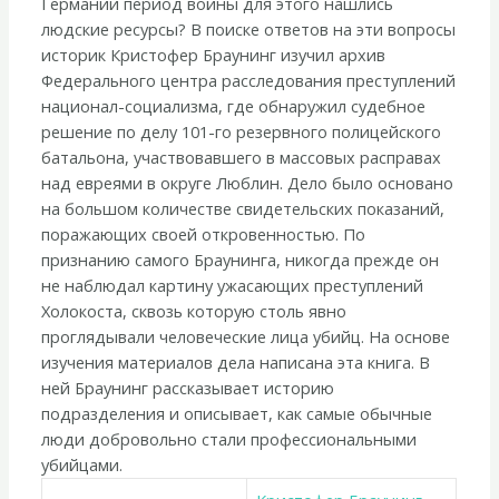
Германии период войны для этого нашлись
решение
людские ресурсы? В поиске ответов на эти вопросы
еврейского
историк Кристофер Браунинг изучил архив
вопроса“»
Федерального центра расследования преступлений
национал-социализма, где обнаружил судебное
решение по делу 101-го резервного полицейского
батальона, участвовавшего в массовых расправах
над евреями в округе Люблин. Дело было основано
на большом количестве свидетельских показаний,
поражающих своей откровенностью. По
признанию самого Браунинга, никогда прежде он
не наблюдал картину ужасающих преступлений
Холокоста, сквозь которую столь явно
проглядывали человеческие лица убийц. На основе
изучения материалов дела написана эта книга. В
ней Браунинг рассказывает историю
подразделения и описывает, как самые обычные
люди добровольно стали профессиональными
убийцами.