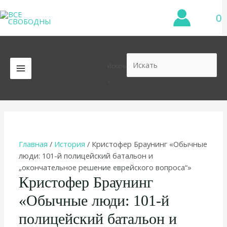
Перейти
0
к
содержимому
Искать
MAIN
×
MENU
Главная
/
История
/ Кристофер Браунинг «Обычные
люди: 101-й полицейский батальон и
„окончательное решение еврейского вопроса“»
Кристофер Браунинг
«Обычные люди: 101-й
полицейский батальон и