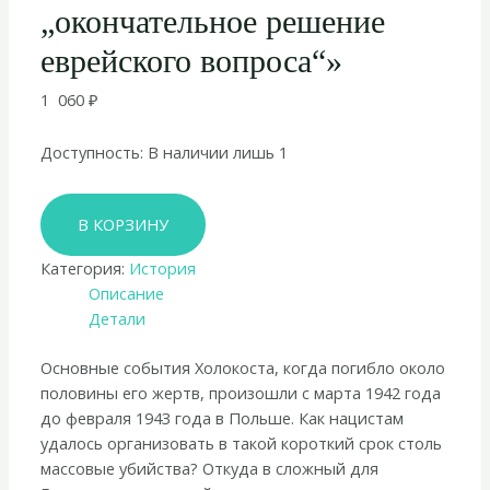
„окончательное решение
еврейского вопроса“»
1 060
₽
Доступность:
В наличии лишь 1
Количество
В КОРЗИНУ
товара
Кристофер
Категория:
История
Браунинг
Описание
«Обычные
Детали
люди:
101-
Основные события Холокоста, когда погибло около
й
половины его жертв, произошли с марта 1942 года
полицейский
до февраля 1943 года в Польше. Как нацистам
батальон
удалось организовать в такой короткий срок столь
и
массовые убийства? Откуда в сложный для
„окончательное