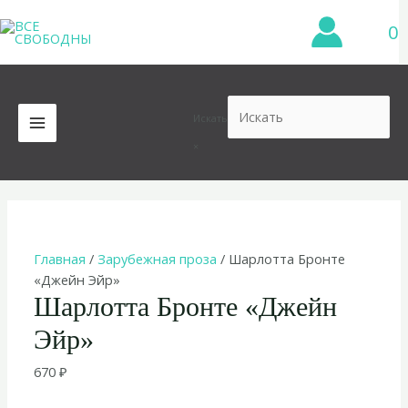
Перейти
0
к
содержимому
Искать
MAIN
×
MENU
Главная
/
Зарубежная проза
/ Шарлотта Бронте
«Джейн Эйр»
Шарлотта Бронте «Джейн
Эйр»
670
₽