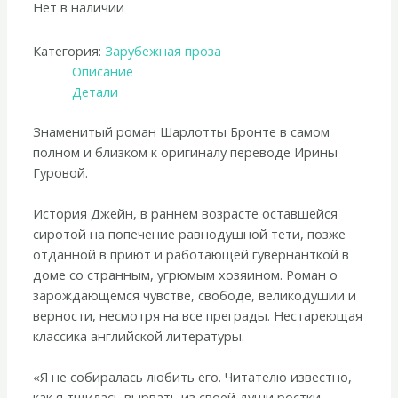
Нет в наличии
Категория:
Зарубежная проза
Описание
Детали
Знаменитый роман Шарлотты Бронте в самом
полном и близком к оригиналу переводе Ирины
Гуровой.
История Джейн, в раннем возрасте оставшейся
сиротой на попечение равнодушной тети, позже
отданной в приют и работающей гувернанткой в
доме со странным, угрюмым хозяином. Роман о
зарождающемся чувстве, свободе, великодушии и
верности, несмотря на все преграды. Нестареющая
классика английской литературы.
«Я не собиралась любить его. Читателю известно,
как я тщилась вырвать из своей души ростки