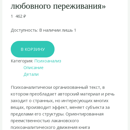
любовного переживания»
1 462
₽
Доступность:
В наличии лишь 1
Количество
В КОРЗИНУ
товара
Сергей
Категория:
Психоанализ
Букловский
Описание
«Метафоры
Детали
любви.
Диссоциативная
Психоаналитически организованный текст, в
теория
котором преобладает авторский материал и речь
любовного
заходит о странных, но интересующих многих
переживания»
вещах, производит эффект, меняет субъекта за
пределами его структуры. Ориентированная
преемственностью лакановского
психоаналитического движения книга