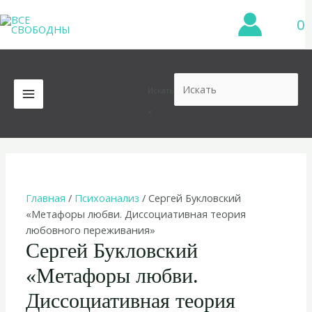
Перейти
0
к
содержимому
Искать
MAIN
×
MENU
Главная
/
Психоанализ
/ Сергей Букловский
«Метафоры любви. Диссоциативная теория
любовного переживания»
Сергей Букловский
«Метафоры любви.
Диссоциативная теория