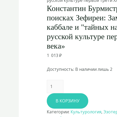
русской культуре первой трети X
Константин Бурмист
поисках Зефиреи: За
каббале и "тайных на
русской культуре пе
века»
1 013
₽
Доступность:
В наличии лишь 2
Количество
товара
Константин
В КОРЗИНУ
Бурмистров
«В
Категории:
Культурология
,
Эзоте
поисках