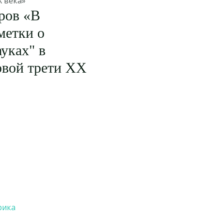
X века»
ров «В
метки о
уках" в
рвой трети XX
рика