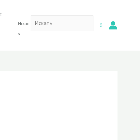
ы
Искать
0
×