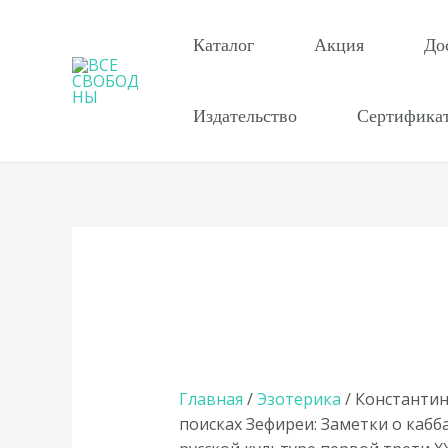
Перейти
к
Каталог
Акция
До
содержимому
Издательство
Сертифика
Главная
/
Эзотерика
/ Константин
поисках Зефиреи: Заметки о кабба