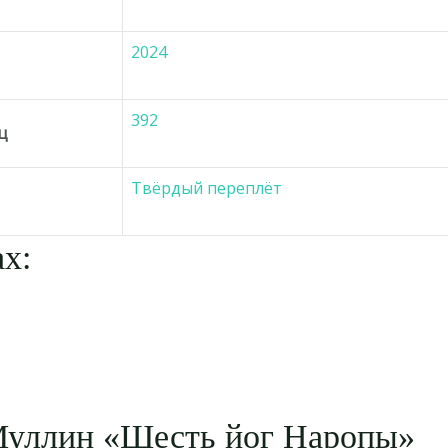
2024
392
ц
Твёрдый переплёт
х:
Муллин «Шесть йог Наропы»