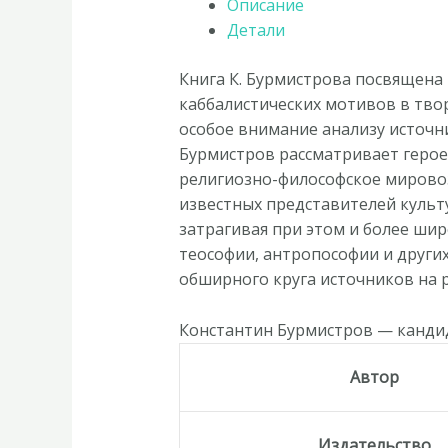
Описание
Зефиреи:
Детали
Заметки
о
Книга К. Бурмистрова посвящена
каббале
каббалистических мотивов в твор
и
особое внимание анализу источн
"тайных
Бурмистров рассматривает герое
науках"
религиозно-философское мировоз
в
известных представителей культу
русской
затрагивая при этом и более шир
культуре
теософии, антропософии и других
первой
обширного круга источников на 
трети
XX
Константин Бурмистров — кандид
века»
Автор
Издательство