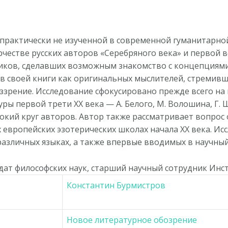
 практически не изученной в современной гуманитарно
честве русских авторов «Серебряного века» и первой в
иков, сделавших возможным знакомство с концепциями
в своей книги как оригинальных мыслителей, стремивш
зрение. Исследование сфокусировано прежде всего на 
ры первой трети ХX века — А. Белого, М. Волошина, Г. 
окий круг авторов. Автор также рассматривает вопрос 
 европейских эзотерических школах начала ХX века. Ис
различных языках, а также впервые вводимых в научны
ат философских наук, старший научный сотрудник Инс
Константин Бурмистров
Новое литературное обозрение