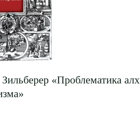
 Зильберер «Проблематика ал
изма»