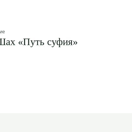
ие
Шах «Путь суфия»