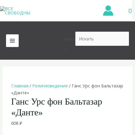
Перейти
0
к
содержимому
Искать
MAIN
×
MENU
Главная
/
Религиоведение
/ Ганс Урс фон Бальтазар
«Данте»
Ганс Урс фон Бальтазар
«Данте»
608
₽