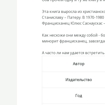
Эта книга выросла из христианск
Станиславу – Патеру. В 1970-19
Францисканец Юлюс Саснаускас –
Как несхожи они между собой - б
минорит францисканец, завсегдат
А часто ли нам удается встрети
Автор
Издательство
Год