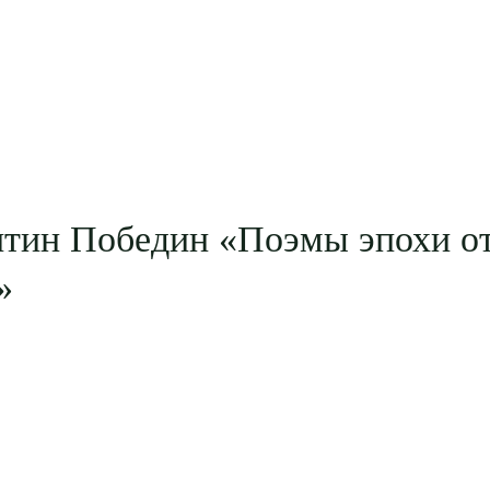
нтин Победин «Поэмы эпохи о
»