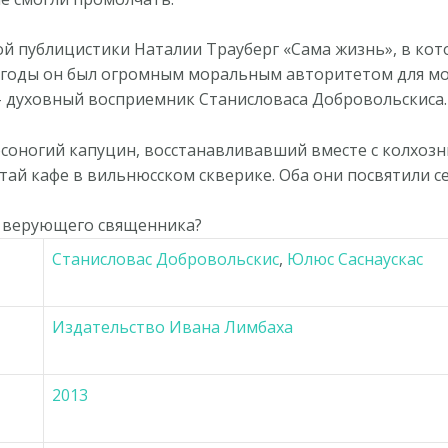
ой публицистики Наталии Трауберг «Сама жизнь», в кот
80 годы он был огромным моральным авторитетом для м
 духовный восприемник Станисловаса Добровольскиса.
осоногий капуцин, восстанавливавший вместе с колхозн
ай кафе в вильнюсском скверике. Оба они посвятили с
ть верующего священника?
Станисловас Добровольскис
,
Юлюс Саснаускас
Издательство Ивана Лимбаха
2013