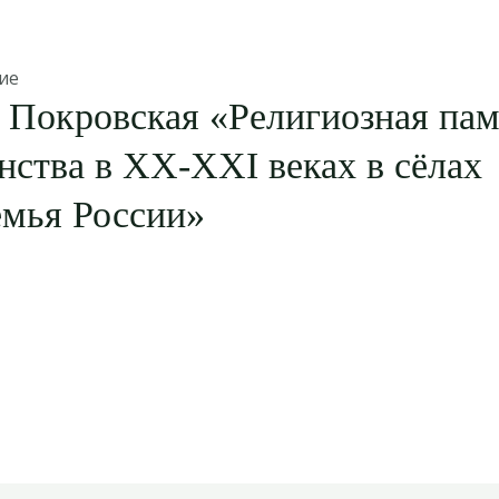
ие
 Покровская «Религиозная па
нства в XX-XXI веках в сёлах
емья России»