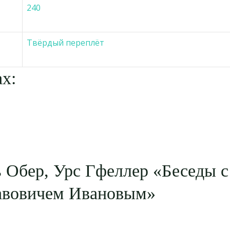
240
Твёрдый переплёт
х:
 Обер, Урс Гфеллер «Беседы 
авовичем Ивановым»