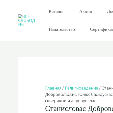
Перейти
к
Каталог
Акция
До
содержимому
Издательство
Сертифика
Главная
/
Религиоведение
/ Стан
Добровольскис, Юлюс Саснаускас
сквериков и деревушек»
Станисловас Добров