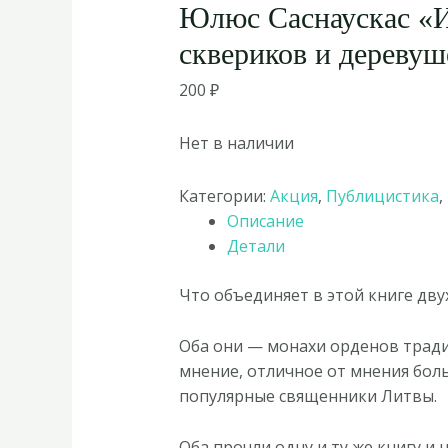
Юлюс Саснаускас «И
сквериков и деревуш
200
₽
Нет в наличии
Категории:
Акция
,
Публицистика
,
Описание
Детали
Что объединяет в этой книге дв
Оба они — монахи орденов тради
мнение, отличное от мнения бол
популярные священники Литвы.
Оба прочли одну и ту же книгу и 