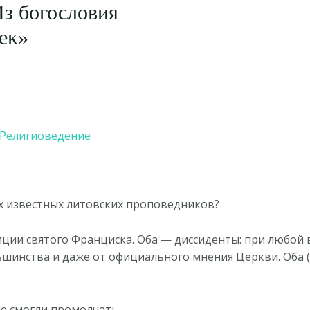
з богословия
ек»
Религиоведение
ух известных литовских проповедников?
ции святого Франциска. Оба — диссиденты: при любой
ьшинства и даже от официального мнения Церкви. Оба 
не смогли промолчать.