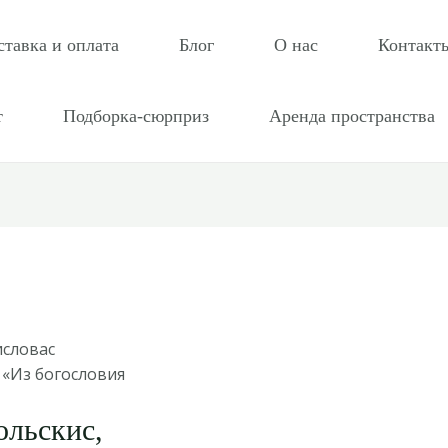
ставка и оплата
Блог
О нас
Контакт
т
Подборка-сюрприз
Аренда пространства
исловас
 «Из богословия
ольскис,