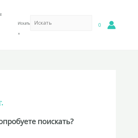
ы
Искать
0
×
.
опробуете поискать?