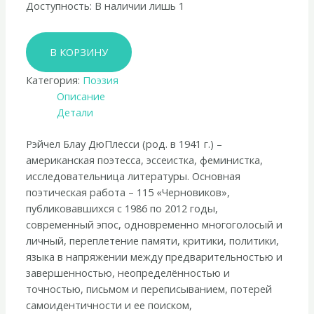
Доступность:
В наличии лишь 1
Количество
В КОРЗИНУ
товара
Рэйчел
Категория:
Поэзия
Блау
Описание
ДюПлесси
Детали
«Черновики
1–
Рэйчел Блау ДюПлесси (род. в 1941 г.) –
38,
американская поэтесса, эссеистка, феминистка,
Гул»
исследовательница литературы. Основная
поэтическая работа – 115 «Черновиков»,
публиковавшихся с 1986 по 2012 годы,
современный эпос, одновременно многоголосый и
личный, переплетение памяти, критики, политики,
языка в напряжении между предварительностью и
завершенностью, неопределённостью и
точностью, письмом и переписыванием, потерей
самоидентичности и ее поиском,