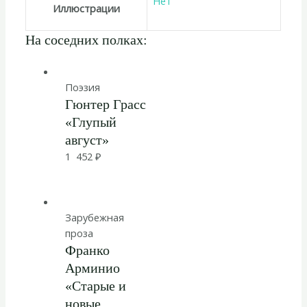
Нет
Иллюстрации
На соседних полках:
Поэзия
Гюнтер Грасс
«Глупый
август»
1 452
₽
Зарубежная
проза
Франко
Арминио
«Старые и
новые