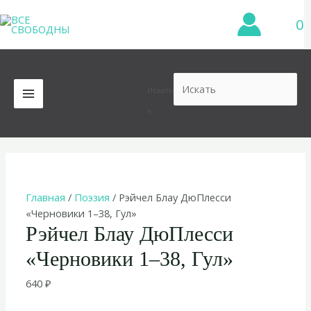
Перейти
0
к
содержимому
Искать
MAIN
×
MENU
Главная
/
Поэзия
/ Рэйчел Блау ДюПлесси
«Черновики 1–38, Гул»
Рэйчел Блау ДюПлесси
«Черновики 1–38, Гул»
640
₽