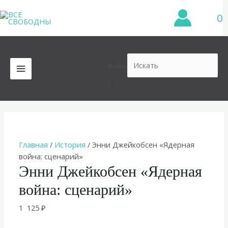
Перейти
0
к
содержимому
Искать
MAIN
×
MENU
Главная
/
История
/ Энни Джейкобсен «Ядерная
война: сценарий»
Энни Джейкобсен «Ядерная
война: сценарий»
1 125
₽