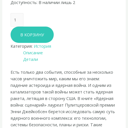
Доступность:
В наличии лишь 2
Количество
товара
Энни
В КОРЗИНУ
Джейкобсен
«Ядерная
Категория:
История
война:
Описание
сценарий»
Детали
Есть только два события, способные за несколько
часов уничтожить мир, каким мы его знаем:
падение астероида и ядерная война. И одним из
катализаторов такой войны может стать ядерная
ракета, летящая в сторону США. В книге «Ядерная
война: сценарий» лауреат Пулитцеровской премии
Энни Джейкобсен берется исследовать самую суть
ядерного военного комплекса: его технологии,
системы безопасности, планы и риски. Такие