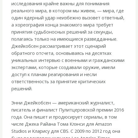
исследования крайне важны для понимания
реального мира, в котором мы живем, — мира, где
один ядерный удар неизбежно вызовет ответный,
а хореография конца знакомого мира требует
принятия судьбоносных решений за секунды,
полагаясь только на имеющиеся разведданные.
Джейкобсен рассматривает этот сценарий
обратного отсчета, основываясь на десятках
уникальных интервью с военными и гражданскими
экспертами, которые создавали оружие, имели
доступ к планам реагирования и несли
ответственность за принятие критических
решений.
Энни Джейкобсен — американский журналист,
писатель и финалист Пулитцеровской премии 2016
года. Она пишет и продюсирует сериалы, в том
числе Джека Райана Тома Клэнси для Amazon
Studios и Кларису для CBS. С 2009 по 2012 год она
была редактором журнала Los Angeles Times