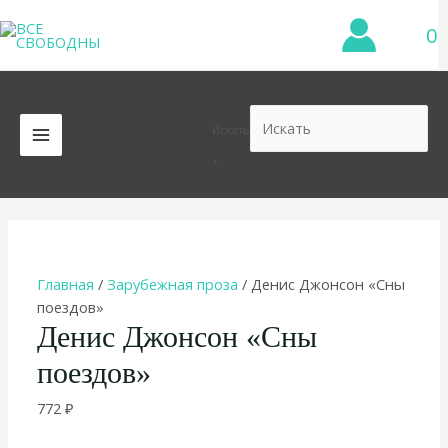
Перейти
0
к
содержимому
Искать
MAIN
×
MENU
Главная
/
Зарубежная проза
/ Денис Джонсон «Сны
поездов»
Денис Джонсон «Сны
поездов»
772
₽