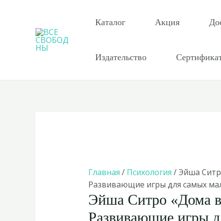
Перейти
к
Каталог
Акция
До
содержимому
Издательство
Сертифика
Главная
/
Психология
/ Эйша Ситр
Развивающие игры для самых ма
Эйша Ситро «Дома в
Развивающие игры д