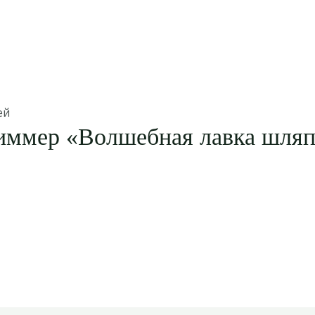
ей
иммер «Волшебная лавка шля