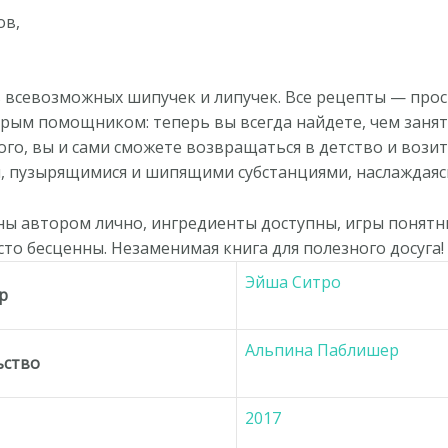
ов,
в всевозможных шипучек и липучек. Все рецепты — прос
брым помощником: теперь вы всегда найдете, чем заня
го, вы и сами сможете возвращаться в детство и возит
и, пузырящимися и шипящими субстанциями, наслаждая
ы автором лично, ингредиенты доступны, игры понятны
о бесценны. Незаменимая книга для полезного досуга!
Эйша Ситро
р
Альпина Паблишер
ьство
2017