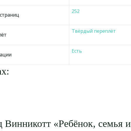
252
 страниц
Твёрдый переплёт
лёт
Есть
ации
х:
 Винникотт «Ребёнок, семья 