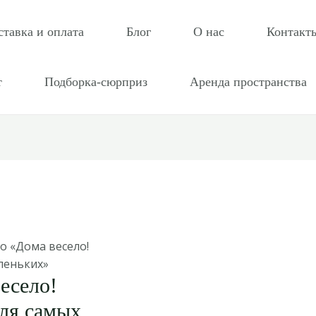
ставка и оплата
Блог
О нас
Контакт
т
Подборка-сюрприз
Аренда пространства
о «Дома весело!
леньких»
есело!
ля самых