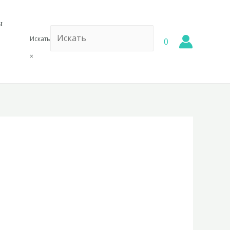
ы
Искать
0
×