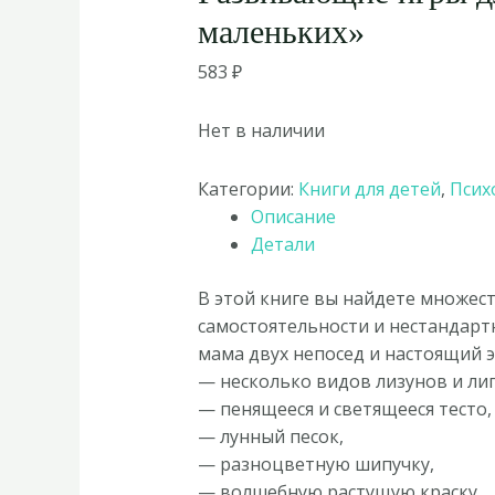
маленьких»
583
₽
Нет в наличии
Категории:
Книги для детей
,
Псих
Описание
Детали
В этой книге вы найдете множеств
самостоятельности и нестандарт
мама двух непосед и настоящий эн
— несколько видов лизунов и лип
— пенящееся и светящееся тесто,
— лунный песок,
— разноцветную шипучку,
— волшебную растущую краску,