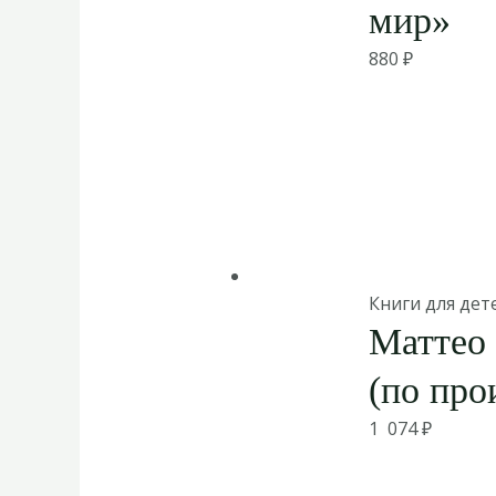
мир»
880
₽
Книги для дет
Маттео 
(по пр
1 074
₽