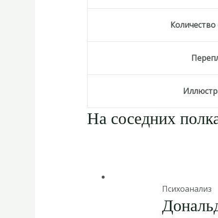
Количество
Переп
Иллюстр
На соседних полка
Психоанализ
Дональд