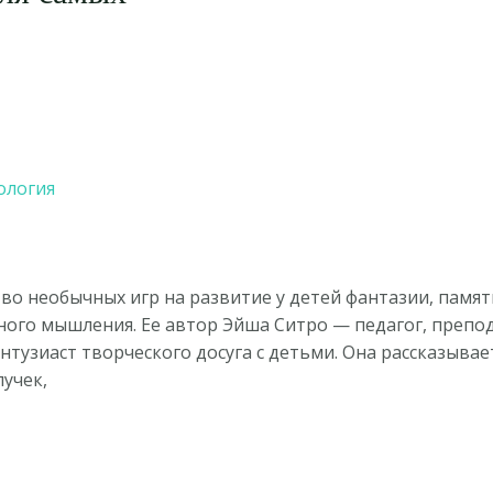
ология
о необычных игр на развитие у детей фантазии, памяти,
ного мышления. Ее автор Эйша Ситро — педагог, препод
тузиаст творческого досуга с детьми. Она рассказывает
учек,