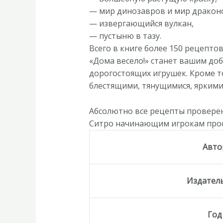
— мир динозавров и мир дракон
— извергающийся вулкан,
— пустыню в тазу.
Всего в книге более 150 рецепто
«Дома весело!» станет вашим до
дорогостоящих игрушек. Кроме то
блестящими, тянущимися, ярким
Абсолютно все рецепты проверен
Ситро начинающим игрокам прост
Авто
Издател
Год