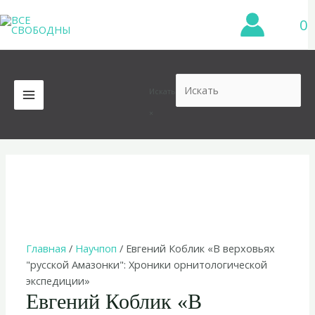
Перейти
0
к
содержимому
Искать
MAIN
×
MENU
Главная
/
Научпоп
/ Евгений Коблик «В верховьях
"русской Амазонки": Хроники орнитологической
экспедиции»
Евгений Коблик «В