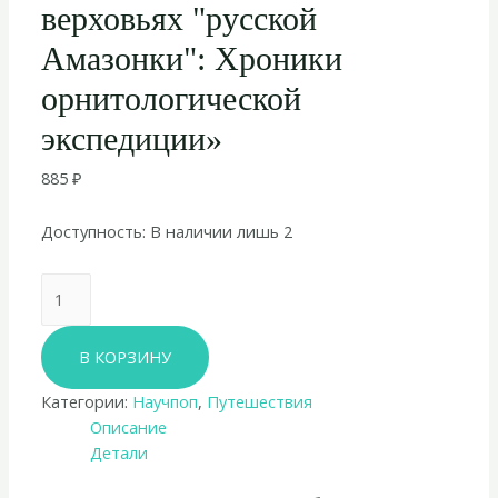
верховьях "русской
Амазонки": Хроники
орнитологической
экспедиции»
885
₽
Доступность:
В наличии лишь 2
Количество
товара
Евгений
В КОРЗИНУ
Коблик
«В
Категории:
Научпоп
,
Путешествия
верховьях
Описание
"русской
Детали
Амазонки":
Хроники