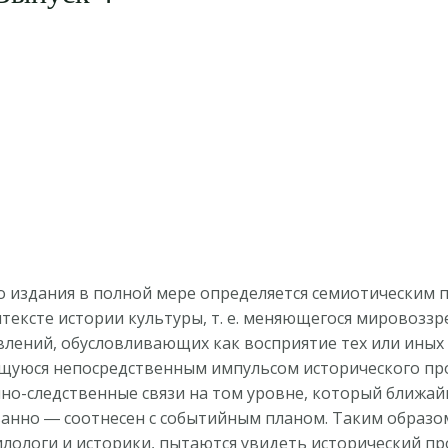
 издания в полной мере определяется семиотическим п
тексте истории культуры, т. е. меняющегося мировоззр
лений, обусловливающих как восприятие тех или иных 
ющуюся непосредственным импульсом исторического про
нно-следственные связи на том уровне, который ближ
ванно ― соотнесен с событийным планом. Таким образом
ологи и историки, пытаются увидеть исторический про