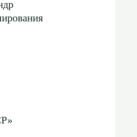
ндр
мирования
СР»