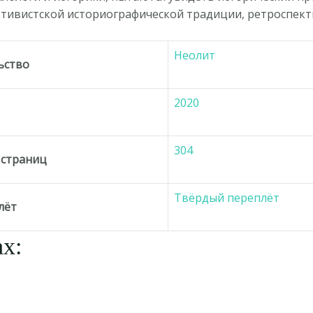
ктивистской историографической традиции, ретроспек
Неолит
ьство
2020
д
304
 страниц
Твёрдый переплёт
лёт
х: