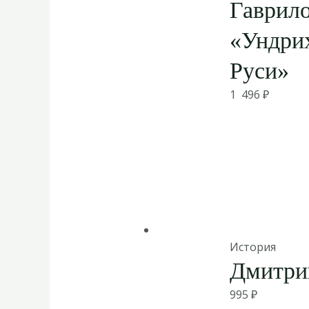
Гаврил
«Ундри
Руси»
1 496
₽
История
Дмитри
995
₽