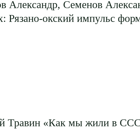
ов Александр, Семенов Алекса
х: Рязано-окский импульс фор
й Травин «Как мы жили в СС