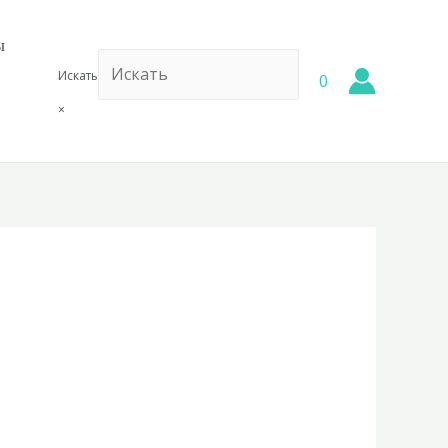
ы
Искать
0
×