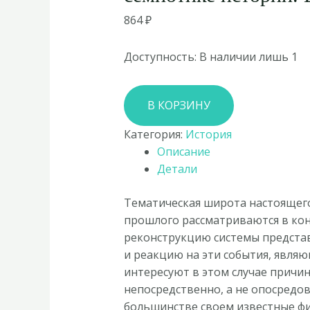
864
₽
Доступность:
В наличии лишь 1
Количество
В КОРЗИНУ
товара
Факты
Категория:
История
и
Описание
знаки.
Детали
Исследования
по
Тематическая широта настоящего
семиотике
прошлого рассматриваются в кон
истории.
реконструкцию системы представ
Выпуск
и реакцию на эти события, явля
4
интересуют в этом случае причи
непосредственно, а не опосредо
большинстве своем известные фил