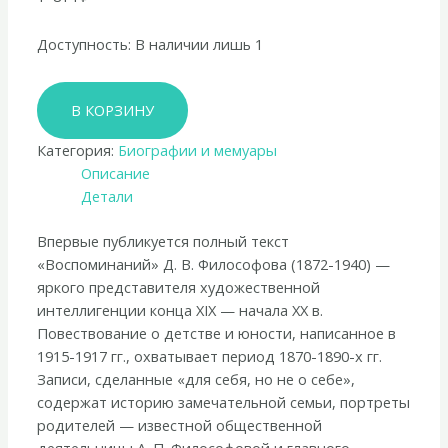
Доступность:
В наличии лишь 1
Количество
В КОРЗИНУ
товара
Дмитрий
Категория:
Биографии и мемуары
Философов
Описание
«Воспоминания
Детали
(записи
1915-
Впервые публикуется полный текст
1917
«Воспоминаний» Д. В. Философова (1872-1940) —
гг.)»
яркого представителя художественной
интеллигенции конца XIX — начала XX в.
Повествование о детстве и юности, написанное в
1915-1917 гг., охватывает период 1870-1890-х гг.
Записи, сделанные «для себя, но не о себе»,
содержат историю замечательной семьи, портреты
родителей — известной общественной
деятельницы А. П. Философовой и главного