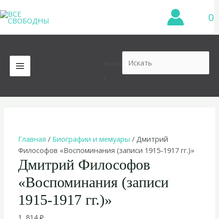
Перейти
0
к
содержимому
Искать
MAIN
×
MENU
Главная
/
Биографии и мемуары
/ Дмитрий
Философов «Воспоминания (записи 1915-1917 гг.)»
Дмитрий Философов
«Воспоминания (записи
1915-1917 гг.)»
1 814
₽