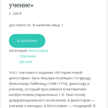
учение»
2 320
₽
Доступность:
В наличии лишь 1
Количество
В КОРЗИНУ
товара
Куно
Категория:
Философия
Фишер
Описание
«История
Детали
новой
философии.
Этот том нового издания «Истории новой
Лейбниц:
философии» Куно Фишера посвящен Готфриду
его
Вильгельму Лейбницу (1646–1716), философу и
жизнь,
ученому, который прославился в математике
сочинения
изобретением (параллельно с И. Ньютоном)
и
дифференциального исчисления, в философии —
учение»
учением о монадах, в богословии — теодицеей. В