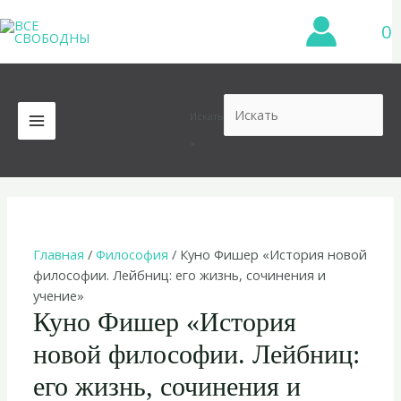
Перейти
0
к
содержимому
Искать
MAIN
×
MENU
Главная
/
Философия
/ Куно Фишер «История новой
философии. Лейбниц: его жизнь, сочинения и
учение»
Куно Фишер «История
новой философии. Лейбниц:
его жизнь, сочинения и