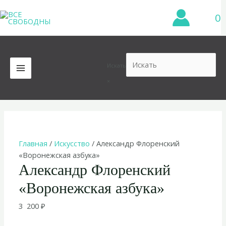
Перейти
0
к
содержимому
Искать
MAIN
×
MENU
Главная
/
Искусство
/ Александр Флоренский
«Воронежская азбука»
Александр Флоренский
«Воронежская азбука»
3 200
₽