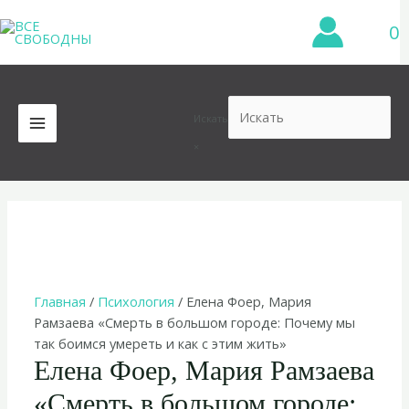
Перейти
0
к
содержимому
Искать
MAIN
×
MENU
Главная
/
Психология
/ Елена Фоер, Мария
Рамзаева «Смерть в большом городе: Почему мы
так боимся умереть и как с этим жить»
Елена Фоер, Мария Рамзаева
«Смерть в большом городе: