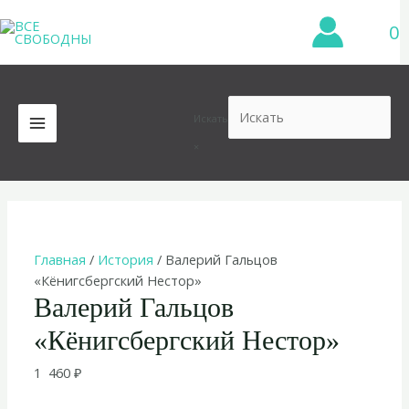
Перейти
0
к
содержимому
Искать
MAIN
×
MENU
Главная
/
История
/ Валерий Гальцов
«Кёнигсбергский Нестор»
Валерий Гальцов
«Кёнигсбергский Нестор»
1 460
₽