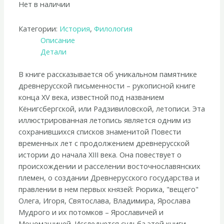
Нет в наличии
Категории:
История
,
Филология
Описание
Детали
В книге рассказывается об уникальном памятнике
древнерусской письменности – рукописной книге
конца XV века, известной под названием
Кёнигсбергской, или Радзивиловской, летописи. Эта
иллюстрированная летопись является одним из
сохранившихся списков знаменитой Повести
временных лет с продолжением древнерусской
истории до начала XIII века. Она повествует о
происхождении и расселении восточнославянских
племен, о создании Древнерусского государства и
правлении в нем первых князей: Рюрика, "вещего"
Олега, Игоря, Святослава, Владимира, Ярослава
Мудрого и их потомков – Ярославичей и
Мономашичей. Исследуется судьба этой книги,