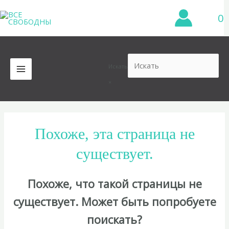
Перейти
0
к
содержимому
Искать
MAIN
×
MENU
Похоже, эта страница не
существует.
Похоже, что такой страницы не
существует. Может быть попробуете
поискать?