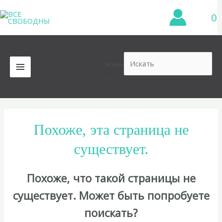
Перейти
0
к
содержимому
Искать
MAIN
×
MENU
Похоже, эта страница не
существует.
Похоже, что такой страницы не
существует. Может быть попробуете
поискать?