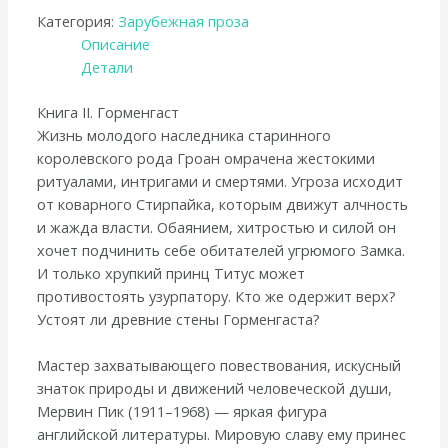
Категория:
Зарубежная проза
Описание
Детали
Книга II. Горменгаст
Жизнь молодого наследника старинного
королевского рода Гроан омрачена жестокими
ритуалами, интригами и смертями. Угроза исходит
от коварного Стирпайка, которым движут алчность
и жажда власти. Обаянием, хитростью и силой он
хочет подчинить себе обитателей угрюмого Замка.
И только хрупкий принц Титус может
противостоять узурпатору. Кто же одержит верх?
Устоят ли древние стены Горменгаста?
Мастер захватывающего повествования, искусный
знаток природы и движений человеческой души,
Мервин Пик (1911–1968) — яркая фигура
английской литературы. Мировую славу ему принес