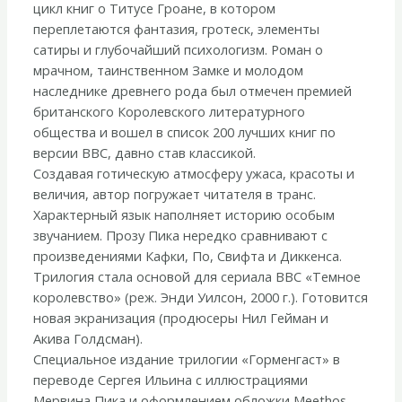
цикл книг о Титусе Гроане, в котором
переплетаются фантазия, гротеск, элементы
сатиры и глубочайший психологизм. Роман о
мрачном, таинственном Замке и молодом
наследнике древнего рода был отмечен премией
британского Королевского литературного
общества и вошел в список 200 лучших книг по
версии BBC, давно став классикой.
Создавая готическую атмосферу ужаса, красоты и
величия, автор погружает читателя в транс.
Характерный язык наполняет историю особым
звучанием. Прозу Пика нередко сравнивают с
произведениями Кафки, По, Свифта и Диккенса.
Трилогия стала основой для сериала BBC «Темное
королевство» (реж. Энди Уилсон, 2000 г.). Готовится
новая экранизация (продюсеры Нил Гейман и
Акива Голдсман).
Специальное издание трилогии «Горменгаст» в
переводе Сергея Ильина c иллюстрациями
Мервина Пика и оформлением обложки Meethos —