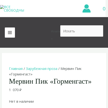
Перейти
0
к
содержимому
Искать
MAIN
×
MENU
Главная
/
Зарубежная проза
/ Мервин Пик
«Горменгаст»
Мервин Пик «Горменгаст»
1 070
₽
Нет в наличии