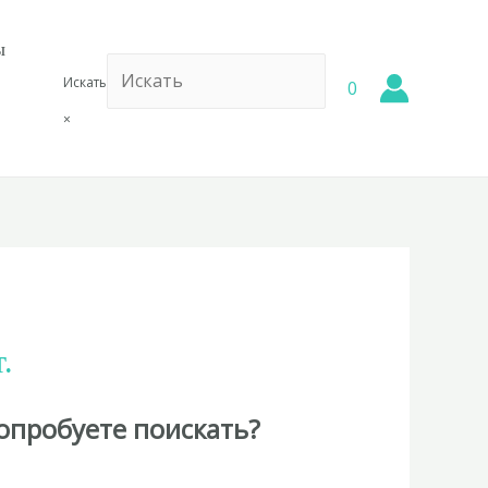
ы
Искать
0
×
.
опробуете поискать?