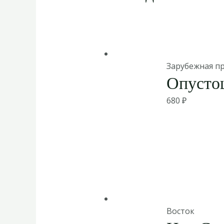
Зарубежная п
Опусто
680
₽
Восток