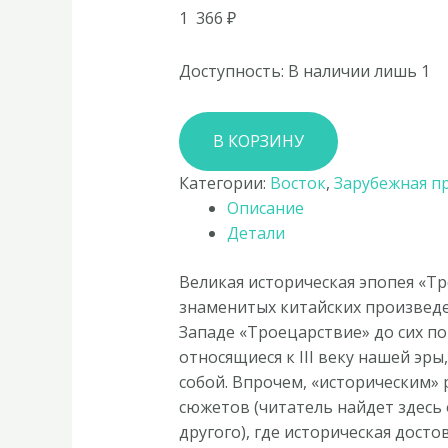
1 366
₽
Доступность:
В наличии лишь 1
Количество
В КОРЗИНУ
товара
Ло
Категории:
Восток
,
Зарубежная п
Гуань-
Описание
чжун
Детали
«Троецарствие»
Великая историческая эпопея «Т
знаменитых китайских произведен
Западе «Троецарствие» до сих п
относящиеся к III веку нашей эр
собой. Впрочем, «историческим»
сюжетов (читатель найдет здесь 
другого), где историческая дост