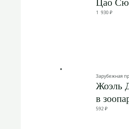
Цао Сю
1 930
₽
Зарубежная п
Жоэль 
в зоопа
592
₽