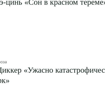
э-цинь «Сон в красном тереме
роза
Диккер «Ужасно катастрофичес
рк»