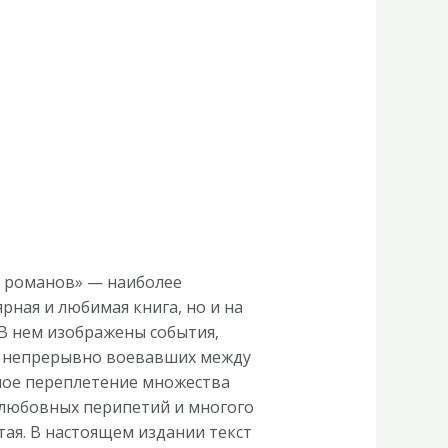
х романов» — наиболее
рная и любимая книга, но и на
 В нем изображены события,
ва, непрерывно воевавших между
тное переплетение множества
, любовных перипетий и многого
тая. В настоящем издании текст