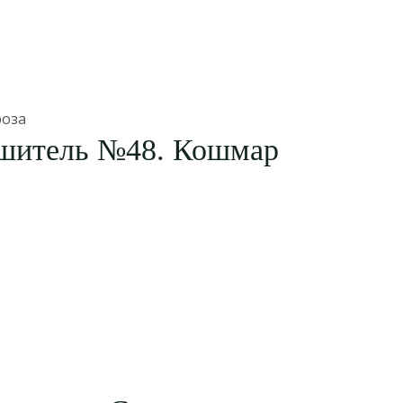
роза
шитель №48. Кошмар