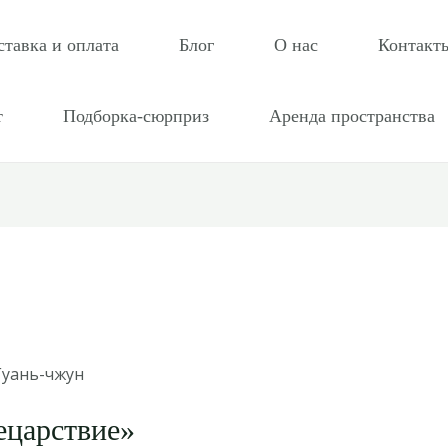
ставка и оплата
Блог
О нас
Контакт
т
Подборка-сюрприз
Аренда пространства
Гуань-чжун
ецарствие»