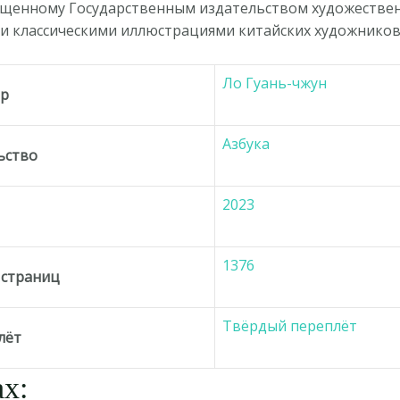
ущенному Государственным издательством художественн
и классическими иллюстрациями китайских художников
Ло Гуань-чжун
ор
Азбука
ьство
2023
д
1376
 страниц
Твёрдый переплёт
лёт
х: