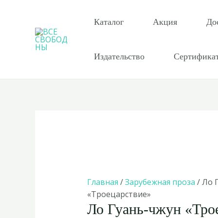
Перейти
к
Каталог
Акция
До
содержимому
Издательство
Сертифика
Главная
/
Зарубежная проза
/ Ло 
«Троецарствие»
Ло Гуань-чжун «Тро