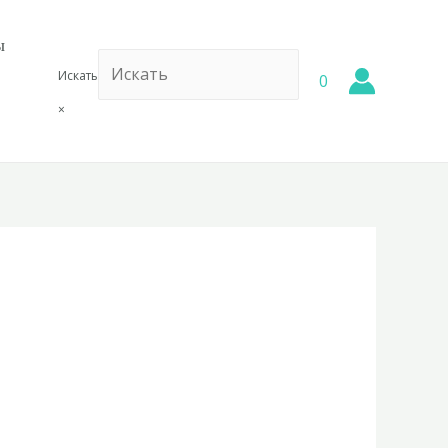
ы
Искать
0
×