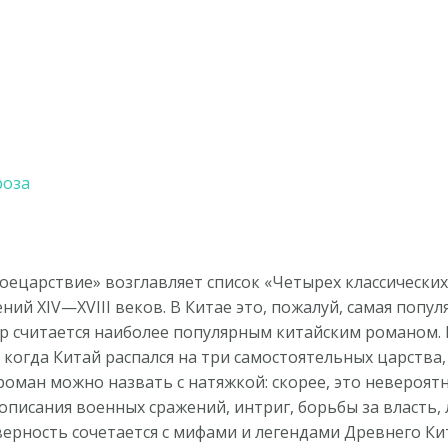
роза
роецарствие» возглавляет список «Четырех классически
ий XIV—XVIII веков. В Китае это, пожалуй, самая популя
ор считается наиболее популярным китайским романом.
ы, когда Китай распался на три самостоятельных царст
 роман можно назвать с натяжкой: скорее, это невероя
описания военных сражений, интриг, борьбы за власть
оверность сочетается с мифами и легендами Древнего Ки