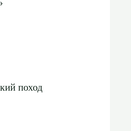
»
кий поход