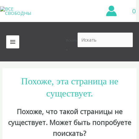
Перейти
0
к
содержимому
Искать
MAIN
×
MENU
Похоже, эта страница не
существует.
Похоже, что такой страницы не
существует. Может быть попробуете
поискать?