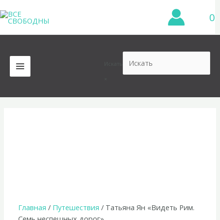
Перейти
0
к
содержимому
Искать
MAIN
×
MENU
Главная
/
Путешествия
/ Татьяна Ян «Видеть Рим.
Семь неспешных дорог»