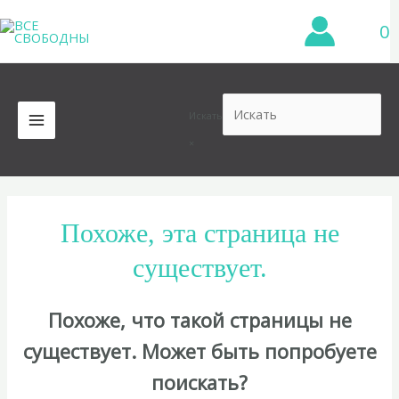
Перейти
0
к
содержимому
Искать
MAIN
×
MENU
Похоже, эта страница не
существует.
Похоже, что такой страницы не
существует. Может быть попробуете
поискать?