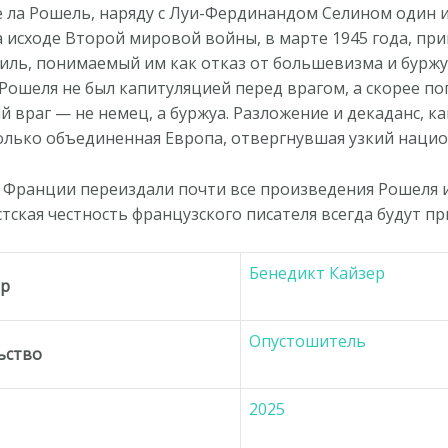
 ла Рошель, наряду с Луи-Фердинандом Селином один 
 исходе Второй мировой войны, в марте 1945 года, пр
ль, понимаемый им как отказ от большевизма и буржу
Рошеля не был капитуляцией перед врагом, а скорее 
 враг — не немец, а буржуа. Разложение и декаданс, ка
олько объединенная Европа, отвергнувшая узкий нацио
о Франции переиздали почти все произведения Рошеля 
тская честность французского писателя всегда будут пр
Бенедикт Кайзер
ор
Опустошитель
ьство
2025
д