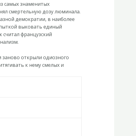
из самых знаменитых
инял смертельную дозу люминала.
азной демократии, в наиболее
попыткой выковать единый
к считал французский
нализм.
и заново открыли одиозного
итягивать к нему смелых и