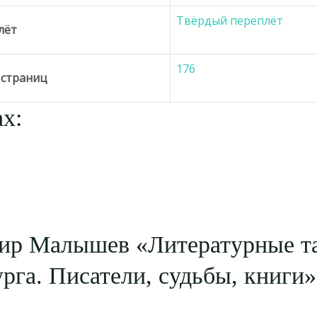
Твёрдый переплёт
лёт
176
 страниц
х:
ир Малышев «Литературные т
рга. Писатели, судьбы, книги»