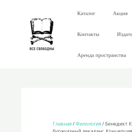
Перейти
к
Каталог
Акция
содержимому
Контакты
Издат
Аренда пространства
Главная
/
Филология
/ Бенедикт 
буржуазный декаданс. Концепция