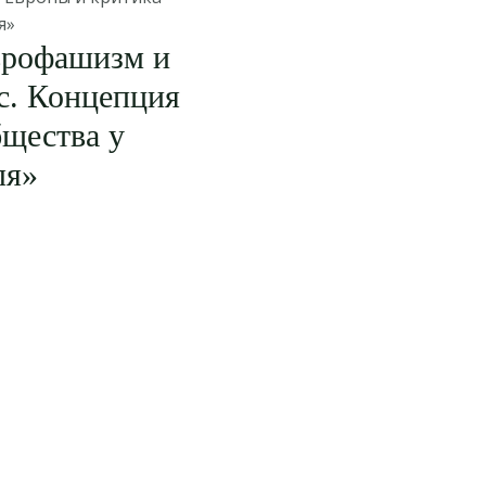
я»
врофашизм и
с. Концепция
бщества у
ля»