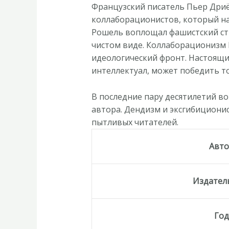
буржуазный
Французский писатель Пьер Дриё
декаданс.
коллаборационистов, который на
Концепция
Рошель воплощал фашистский сти
Европы
чистом виде. Коллаборационизм 
и
идеологический фронт. Настоящий
критика
интеллектуал, может победить т
общества
у
В последние пару десятилетий в
Пьера
автора. Дендизм и эксгибиционис
Дриё
пытливых читателей.
ла
Рошеля»
Авт
Издател
Го