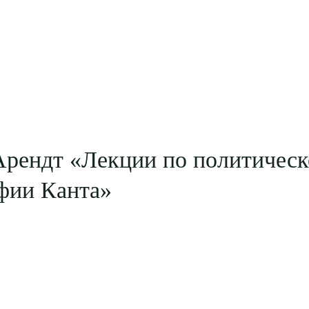
Арендт «Лекции по политичес
фии Канта»