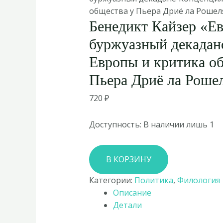
общества у Пьера Дриё ла Рошел
Бенедикт Кайзер «Е
буржуазный декадан
Европы и критика о
Пьера Дриё ла Роше
720
₽
Доступность:
В наличии лишь 1
Количество
В КОРЗИНУ
товара
Бенедикт
Категории:
Политика
,
Филология
Кайзер
Описание
«Еврофашизм
Детали
и