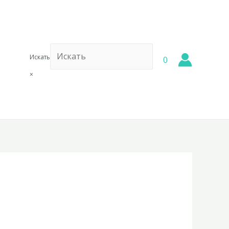
Искать
0
×