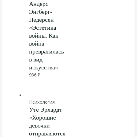
Андерс
Энгберг-
Педерсен
«Эстетика
войны. Как
война
превратилась
в вид
искусства»
936
₽
Психология
Уте Эрхардт
«Хорошие
девочки
отправляются