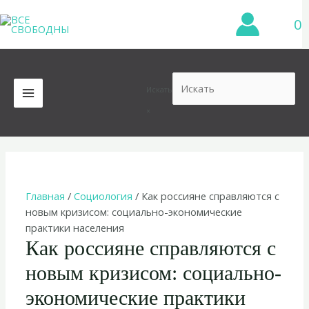
Перейти
0
к
содержимому
Искать
MAIN
×
MENU
Главная
/
Социология
/ Как россияне справляются с
новым кризисом: социально-экономические
практики населения
Как россияне справляются с
новым кризисом: социально-
экономические практики