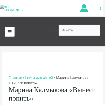
Перейти
0
к
содержимому
Искать
MAIN
×
MENU
Главная
/
Книги для детей
/ Марина Калмыкова
«Вынеси попить»
Марина Калмыкова «Вынеси
попить»