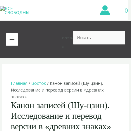
Перейти
0
к
содержимому
Искать
MAIN
×
MENU
Главная
/
Восток
/ Канон записей (Шу-цзин).
Исследование и перевод версии в «древних
знаках»
Канон записей (Шу-цзин).
Исследование и перевод
версии в «древних знаках»