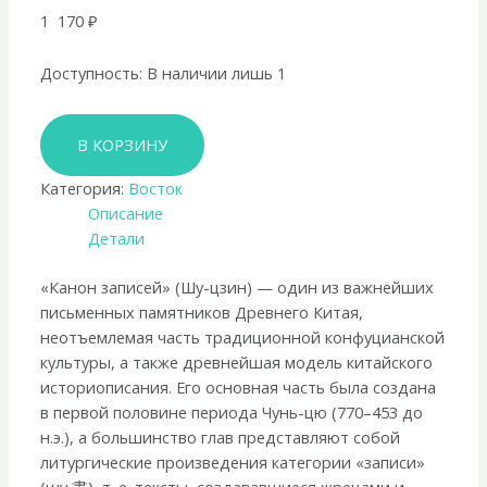
1 170
₽
Доступность:
В наличии лишь 1
Количество
В КОРЗИНУ
товара
Канон
Категория:
Восток
записей
Описание
(Шу-
Детали
цзин).
Исследование
«Канон записей» (Шу-цзин) — один из важнейших
и
письменных памятников Древнего Китая,
перевод
неотъемлемая часть традиционной конфуцианской
версии
культуры, а также древнейшая модель китайского
в
историописания. Его основная часть была создана
«древних
в первой половине периода Чунь-цю (770–453 до
знаках»
н.э.), а большинство глав представляют собой
литургические произведения категории «записи»
(шу 書), т. е. тексты, создававшиеся жрецами и