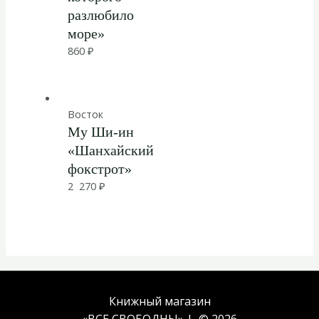
разлюбило
море»
860
₽
Восток
Му Ши-ин
«Шанхайский
фокстрот»
2 270
₽
Книжный магазин