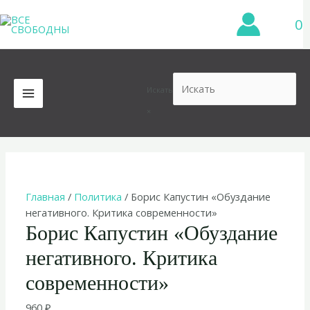
Перейти
0
к
содержимому
Искать
MAIN
×
MENU
Главная
/
Политика
/ Борис Капустин «Обуздание
негативного. Критика современности»
Борис Капустин «Обуздание
негативного. Критика
современности»
960
₽