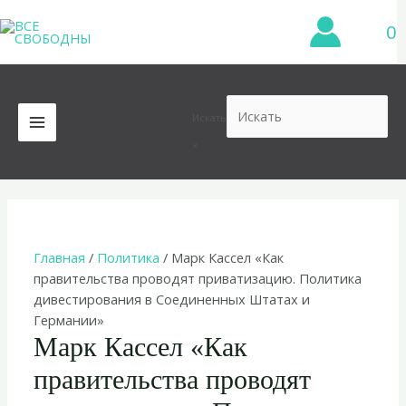
Перейти
0
к
содержимому
Искать
MAIN
×
MENU
Главная
/
Политика
/ Марк Кассел «Как
правительства проводят приватизацию. Политика
дивестирования в Соединенных Штатах и
Германии»
Марк Кассел «Как
правительства проводят