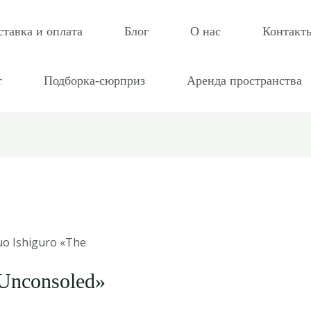
ставка и оплата
Блог
О нас
Контакт
т
Подборка-сюрприз
Аренда пространства
uo Ishiguro «The
 Unconsoled»