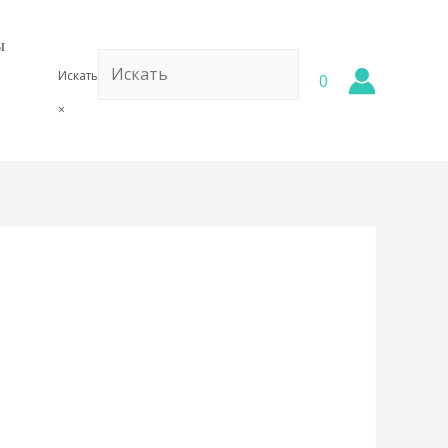
ы
Искать
0
×