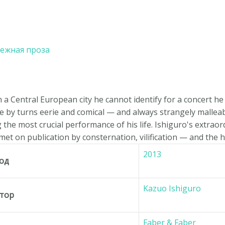
ежная проза
in a Central European city he cannot identify for a concert 
e by turns eerie and comical — and always strangely mallea
ng the most crucial performance of his life. Ishiguro's extrao
et on publication by consternation, vilification — and the h
2013
од
Kazuo Ishiguro
тор
Faber & Faber