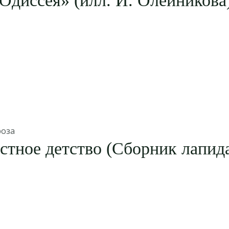
Одиссея» (илл. И. Олейникова
роза
стное детство (Сборник лапид