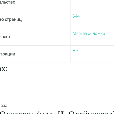
ельство
544
во страниц
Мягкая обложка
еплёт
Нет
трации
х:
роза