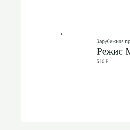
Зарубежная п
Режис 
510
₽