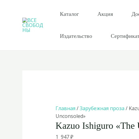
Перейти
к
Каталог
Акция
До
содержимому
Издательство
Сертифика
Главная
/
Зарубежная проза
/ Kaz
Unconsoled»
Kazuo Ishiguro «The
1 947
₽