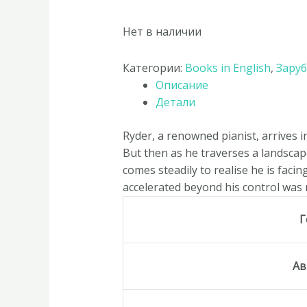
Нет в наличии
Категории:
Books in English
,
Заруб
Описание
Детали
Ryder, a renowned pianist, arrives 
But then as he traverses a landscap
comes steadily to realise he is faci
accelerated beyond his control was m
Г
Ав