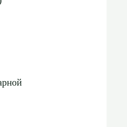
)
арной