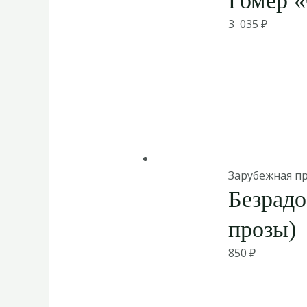
Гомер «
3 035
₽
Зарубежная п
Безрадо
прозы)
850
₽