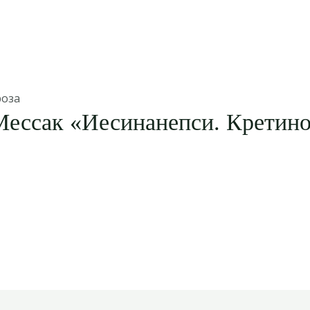
роза
Мессак «Иесинанепси. Кретин