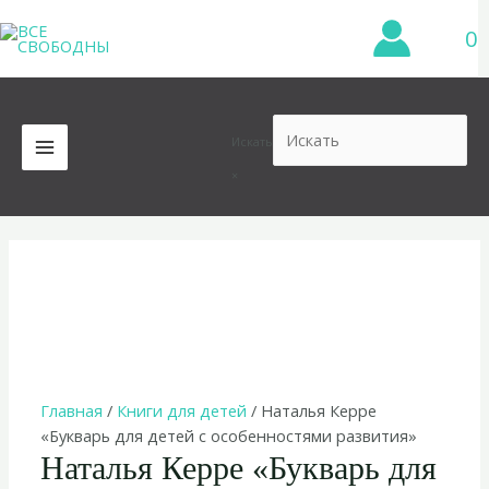
Перейти
0
к
содержимому
Искать
MAIN
×
MENU
Главная
/
Книги для детей
/ Наталья Керре
«Букварь для детей с особенностями развития»
Наталья Керре «Букварь для