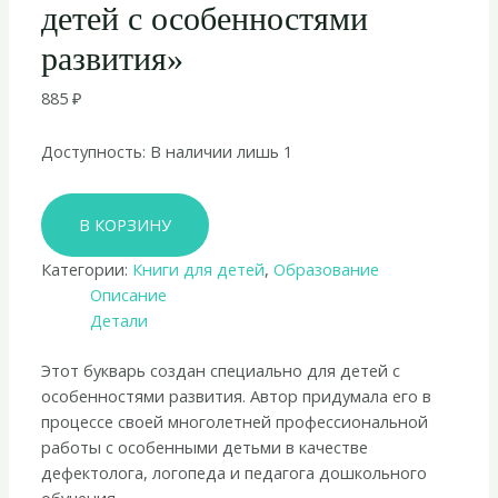
детей с особенностями
развития»
885
₽
Доступность:
В наличии лишь 1
Количество
В КОРЗИНУ
товара
Наталья
Категории:
Книги для детей
,
Образование
Керре
Описание
«Букварь
Детали
для
детей
Этот букварь создан специально для детей с
с
особенностями развития. Автор придумала его в
особенностями
процессе своей многолетней профессиональной
развития»
работы с особенными детьми в качестве
дефектолога, логопеда и педагога дошкольного
обучения.