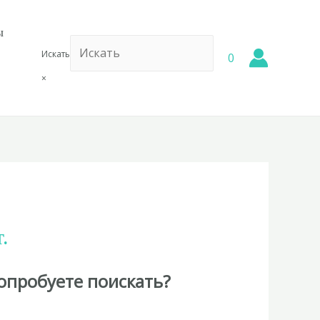
ы
Искать
0
×
.
опробуете поискать?