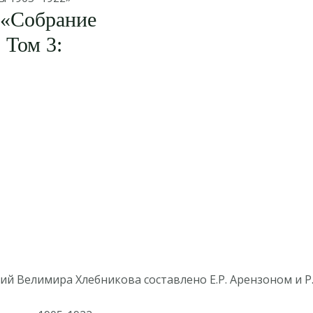
 «Собрание
 Том 3:
й Велимира Хлебникова составлено Е.Р. Арензоном и Р.