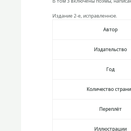
В том 3 включены поэмы, написан
Том
3:
Издание 2-е, исправленное.
Поэмы
1905–
Автор
1922»
Издательство
Год
Количество стран
Переплёт
Иллюстрации