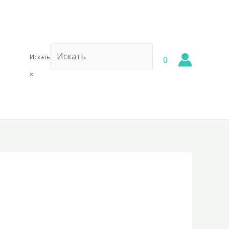
Искать
0
×