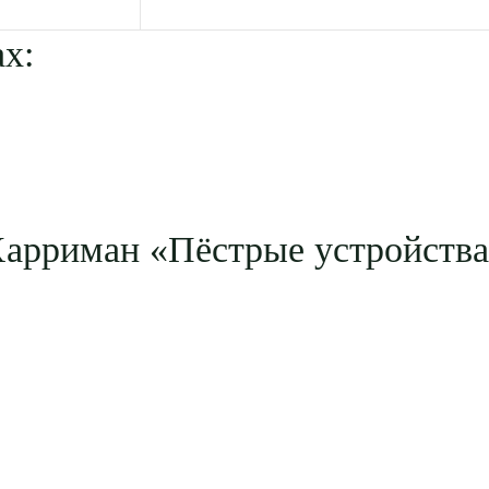
х:
Харриман «Пёстрые устройств