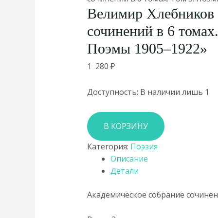
Велимир Хлебников
сочинений в 6 томах.
Поэмы 1905–1922»
1 280
₽
Доступность:
В наличии лишь 1
Количество
В КОРЗИНУ
товара
Велимир
Категория:
Поэзия
Хлебников
Описание
«Собрание
Детали
сочинений
в
Академическое собрание сочинени
6
томах.