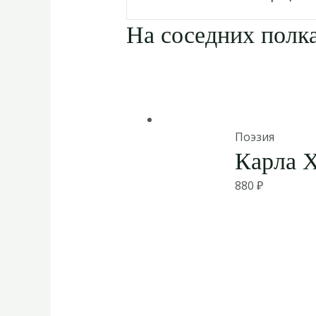
На соседних полка
Поэзия
Карла 
880
₽