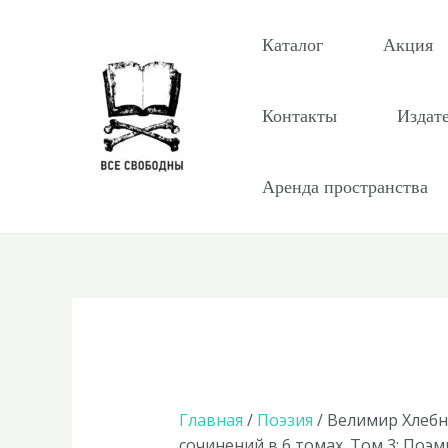
Перейти
к
Каталог
Акция
содержимому
Контакты
Издат
Аренда пространства
Главная
/
Поэзия
/ Велимир Хлеб
сочинений в 6 томах. Том 3: Поэ