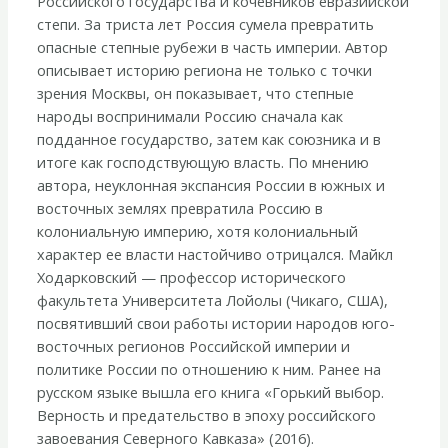
Российского государства и кочевников евразийской
колониальная
степи. За триста лет Россия сумела превратить
империя.
опасные степные рубежи в часть империи. Автор
1500
описывает историю региона не только с точки
—
зрения Москвы, он показывает, что степные
1800»
народы воспринимали Россию сначала как
подданное государство, затем как союзника и в
итоге как господствующую власть. По мнению
автора, неуклонная экспансия России в южных и
восточных землях превратила Россию в
колониальную империю, хотя колониальный
характер ее власти настойчиво отрицался. Майкл
Ходарковский — профессор исторического
факультета Университета Лойолы (Чикаго, США),
посвятивший свои работы истории народов юго-
восточных регионов Российской империи и
политике России по отношению к ним. Ранее на
русском языке вышла его книга «Горький выбор.
Верность и предательство в эпоху российского
завоевания Северного Кавказа» (2016).