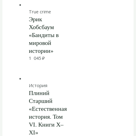
True crime
Эрик
Хобсбаум
«Бандиты в
мировой
истории»
1 045
₽
История
Плиний
Старший
«Естественная
история. Том
VI. Книги X–
XI»