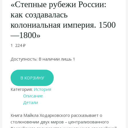
«Степные рубежи России:
как создавалась
колониальная империя. 1500
—1800»
1 224
₽
Доступность:
В наличии лишь 1
Количество
В КОРЗИНУ
товара
Майкл
Категория:
История
Ходарковский
Описание
«Степные
Детали
рубежи
России:
Книга Майкла Ходарковского рассказывает о
как
столкновении двух миров – централизованного
создавалась