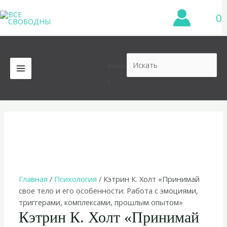
Перейти
0
к
содержимому
Искать
MAIN
×
MENU
Главная
/
Психология
/ Кэтрин К. Холт «Принимай
свое тело и его особенности: Работа с эмоциями,
триггерами, комплексами, прошлым опытом»
Кэтрин К. Холт «Принимай