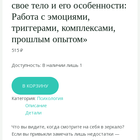
свое тело и его особенности:
Работа с эмоциями,
триггерами, комплексами,
прошлым опытом»
515
₽
Доступность:
В наличии лишь 1
Количество
В КОРЗИНУ
товара
Кэтрин
Категория:
Психология
К.
Описание
Холт
Детали
«Принимай
свое
Что вы видите, когда смотрите на себя в зеркало?
тело
Если вы привыкли замечать лишь недостатки —
и