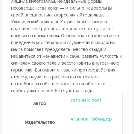
лишние килограммы, неидеальные формы,
его
несовершенства кожи — и сильно недовольны
особенности:
своей внешностью, скорее читайте дальше.
Работа
Клинический психолог Кэтрин Холт написала
с
практическое руководство для тех, кто устал от
эмоциями,
войны со своим телом. Основанная на когнитивно-
триггерами,
поведенческой терапии и глубинной психологии,
комплексами,
книга помогает преодолеть чувство стыда и
прошлым
избавиться от ненависти к себе, развить чуткость к
опытом»
сигналам своего тела и восстановить внутреннюю
гармонию. Вы освоите навыки противодействия
стрессу, научитесь различать настоящие
потребности собственного тела и обретете
свободу жить в нем без чувства стыда.
Кэтрин К. Холт
Автор
Альпина Паблишер
Издательство