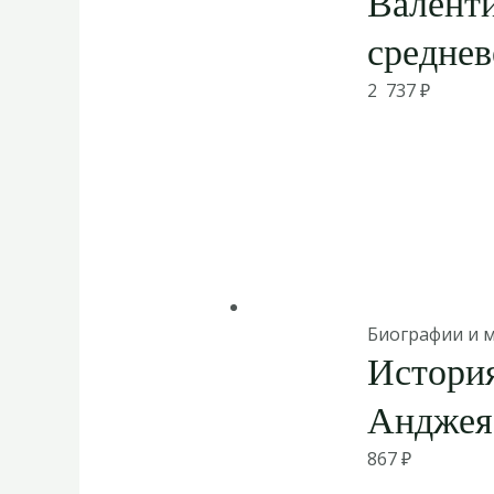
Валент
среднев
2 737
₽
Биографии и 
История
Анджея
867
₽