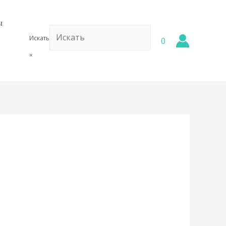
ы
Искать
0
×