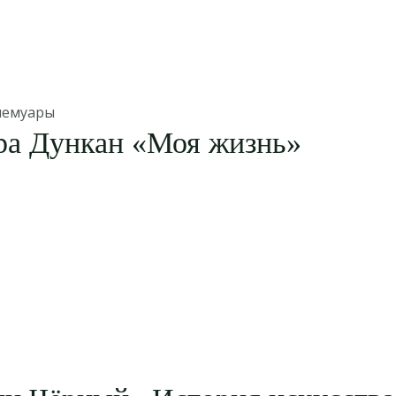
мемуары
ра Дункан «Моя жизнь»